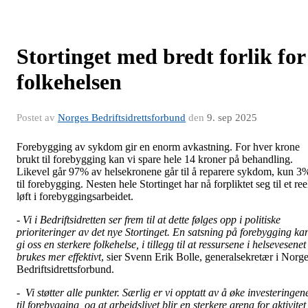
Stortinget med bredt forlik for
folkehelsen
Postet av
Norges Bedriftsidrettsforbund
den
9. sep 2025
Forebygging av sykdom gir en enorm avkastning. For hver krone
brukt til forebygging kan vi spare hele 14 kroner på behandling.
Likevel går 97% av helsekronene går til å reparere sykdom, kun 3
til forebygging. Nesten hele Stortinget har nå forpliktet seg til et ree
løft i forebyggingsarbeidet.
-
Vi i Bedriftsidretten ser frem til at dette følges opp i politiske
prioriteringer av det nye Stortinget. En satsning på forebygging ka
gi oss en sterkere folkehelse, i tillegg til at ressursene i helsevesenet
brukes mer effektivt
, sier Svenn Erik Bolle, generalsekretær i Norg
Bedriftsidrettsforbund.
- Vi støtter alle punkter. Særlig er vi opptatt av å øke investeringen
til forebygging, og at arbeidslivet blir en sterkere arena for aktivitet