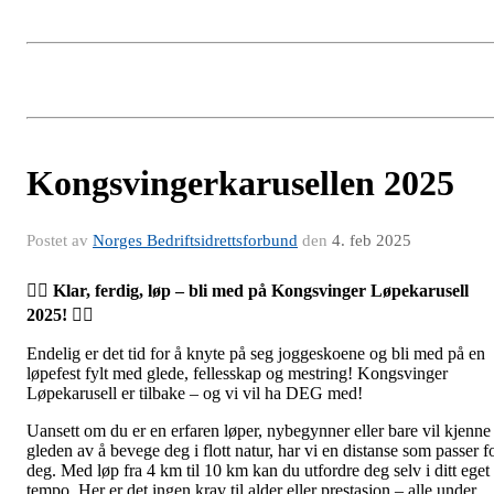
Kongsvingerkarusellen 2025
Postet av
Norges Bedriftsidrettsforbund
den
4. feb 2025
🏃‍♂️
Klar, ferdig, løp – bli med på Kongsvinger Løpekarusell
2025!
🏃‍♀️
Endelig er det tid for å knyte på seg joggeskoene og bli med på en
løpefest fylt med glede, fellesskap og mestring! Kongsvinger
Løpekarusell er tilbake – og vi vil ha DEG med!
Uansett om du er en erfaren løper, nybegynner eller bare vil kjenne
gleden av å bevege deg i flott natur, har vi en distanse som passer f
deg. Med løp fra 4 km til 10 km kan du utfordre deg selv i ditt eget
tempo. Her er det ingen krav til alder eller prestasjon – alle under