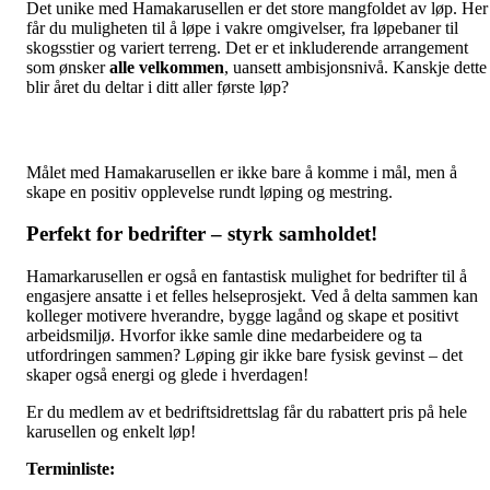
Det unike med Hamakarusellen er det store mangfoldet av løp. Her
får du muligheten til å løpe i vakre omgivelser, fra løpebaner til
skogsstier og variert terreng. Det er et inkluderende arrangement
som ønsker
alle velkommen
, uansett ambisjonsnivå. Kanskje dette
blir året du deltar i ditt aller første løp?
Målet med Hamakarusellen er ikke bare å komme i mål, men å
skape en positiv opplevelse rundt løping og mestring.
Perfekt for bedrifter – styrk samholdet!
Hamarkarusellen er også en fantastisk mulighet for bedrifter til å
engasjere ansatte i et felles helseprosjekt. Ved å delta sammen kan
kolleger motivere hverandre, bygge lagånd og skape et positivt
arbeidsmiljø. Hvorfor ikke samle dine medarbeidere og ta
utfordringen sammen? Løping gir ikke bare fysisk gevinst – det
skaper også energi og glede i hverdagen!
Er du medlem av et bedriftsidrettslag får du rabattert pris på hele
karusellen og enkelt løp!
Terminliste: