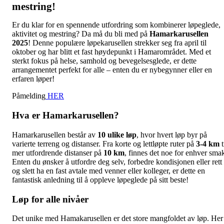
mestring!
Er du klar for en spennende utfordring som kombinerer løpeglede,
aktivitet og mestring? Da må du bli med på
Hamarkarusellen
2025
! Denne populære løpekarusellen strekker seg fra april til
oktober og har blitt et fast høydepunkt i Hamarområdet. Med et
sterkt fokus på helse, samhold og bevegelsesglede, er dette
arrangementet perfekt for alle – enten du er nybegynner eller en
erfaren løper!
Påmelding
HER
Hva er Hamarkarusellen?
Hamarkarusellen består av
10 ulike løp
, hvor hvert løp byr på
varierte terreng og distanser. Fra korte og lettløpte ruter på
3-4 km
t
mer utfordrende distanser på
10 km
, finnes det noe for enhver sma
Enten du ønsker å utfordre deg selv, forbedre kondisjonen eller rett
og slett ha en fast avtale med venner eller kolleger, er dette en
fantastisk anledning til å oppleve løpeglede på sitt beste!
Løp for alle nivåer
Det unike med Hamakarusellen er det store mangfoldet av løp. Her