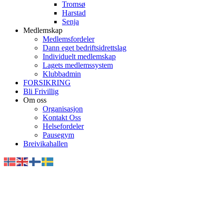
Tromsø
Harstad
Senja
Medlemskap
Medlemsfordeler
Dann eget bedriftsidrettslag
Individuelt medlemskap
Lagets medlemssystem
Klubbadmin
FORSIKRING
Bli Frivillig
Om oss
Organisasjon
Kontakt Oss
Helsefordeler
Pausegym
Breivikahallen