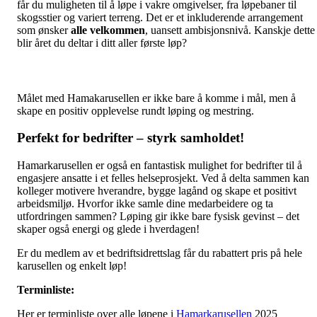
får du muligheten til å løpe i vakre omgivelser, fra løpebaner til
skogsstier og variert terreng. Det er et inkluderende arrangement
som ønsker
alle velkommen
, uansett ambisjonsnivå. Kanskje dette
blir året du deltar i ditt aller første løp?
Målet med Hamakarusellen er ikke bare å komme i mål, men å
skape en positiv opplevelse rundt løping og mestring.
Perfekt for bedrifter – styrk samholdet!
Hamarkarusellen er også en fantastisk mulighet for bedrifter til å
engasjere ansatte i et felles helseprosjekt. Ved å delta sammen kan
kolleger motivere hverandre, bygge lagånd og skape et positivt
arbeidsmiljø. Hvorfor ikke samle dine medarbeidere og ta
utfordringen sammen? Løping gir ikke bare fysisk gevinst – det
skaper også energi og glede i hverdagen!
Er du medlem av et bedriftsidrettslag får du rabattert pris på hele
karusellen og enkelt løp!
Terminliste:
Her er terminliste over alle løpene i
Hamarkarusellen
2025