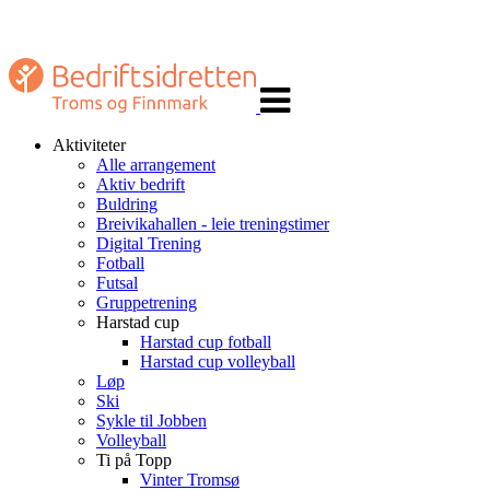
Veksle
navigasjon
Aktiviteter
Alle arrangement
Aktiv bedrift
Buldring
Breivikahallen - leie treningstimer
Digital Trening
Fotball
Futsal
Gruppetrening
Harstad cup
Harstad cup fotball
Harstad cup volleyball
Løp
Ski
Sykle til Jobben
Volleyball
Ti på Topp
Vinter Tromsø