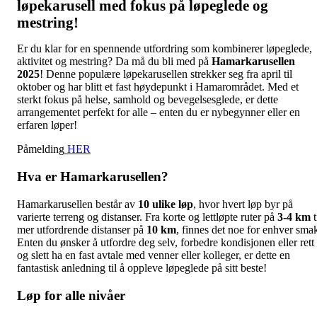
løpekarusell med fokus på løpeglede og
mestring!
Er du klar for en spennende utfordring som kombinerer løpeglede,
aktivitet og mestring? Da må du bli med på
Hamarkarusellen
2025
! Denne populære løpekarusellen strekker seg fra april til
oktober og har blitt et fast høydepunkt i Hamarområdet. Med et
sterkt fokus på helse, samhold og bevegelsesglede, er dette
arrangementet perfekt for alle – enten du er nybegynner eller en
erfaren løper!
Påmelding
HER
Hva er Hamarkarusellen?
Hamarkarusellen består av
10 ulike løp
, hvor hvert løp byr på
varierte terreng og distanser. Fra korte og lettløpte ruter på
3-4 km
t
mer utfordrende distanser på
10 km
, finnes det noe for enhver sma
Enten du ønsker å utfordre deg selv, forbedre kondisjonen eller rett
og slett ha en fast avtale med venner eller kolleger, er dette en
fantastisk anledning til å oppleve løpeglede på sitt beste!
Løp for alle nivåer