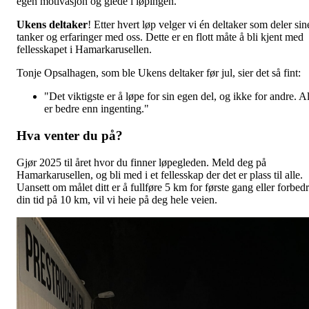
egen motivasjon og glede i løpingen.
Ukens deltaker
! Etter hvert løp velger vi én deltaker som deler sin
tanker og erfaringer med oss. Dette er en flott måte å bli kjent med
fellesskapet i Hamarkarusellen.
Tonje Opsalhagen, som ble Ukens deltaker før jul, sier det så fint:
"Det viktigste er å løpe for sin egen del, og ikke for andre. Al
er bedre enn ingenting."
Hva venter du på?
Gjør 2025 til året hvor du finner løpegleden. Meld deg på
Hamarkarusellen, og bli med i et fellesskap der det er plass til alle.
Uansett om målet ditt er å fullføre 5 km for første gang eller forbed
din tid på 10 km, vil vi heie på deg hele veien.