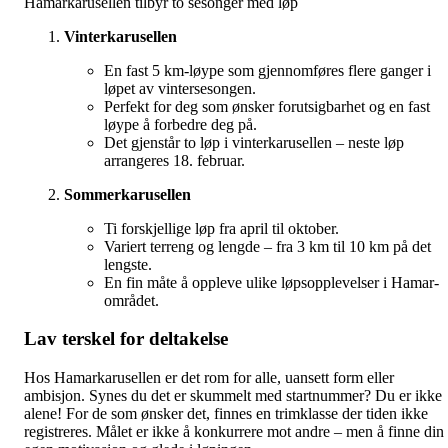
Hamarkarusellen tilbyr to sesonger med løp
Vinterkarusellen
En fast 5 km-løype som gjennomføres flere ganger i
løpet av vintersesongen.
Perfekt for deg som ønsker forutsigbarhet og en fast
løype å forbedre deg på.
Det gjenstår to løp i vinterkarusellen – neste løp
arrangeres 18. februar.
Sommerkarusellen
Ti forskjellige løp fra april til oktober.
Variert terreng og lengde – fra 3 km til 10 km på det
lengste.
En fin måte å oppleve ulike løpsopplevelser i Hamar-
området.
Lav terskel for deltakelse
Hos Hamarkarusellen er det rom for alle, uansett form eller
ambisjon. Synes du det er skummelt med startnummer? Du er ikke
alene! For de som ønsker det, finnes en trimklasse der tiden ikke
registreres. Målet er ikke å konkurrere mot andre – men å finne din