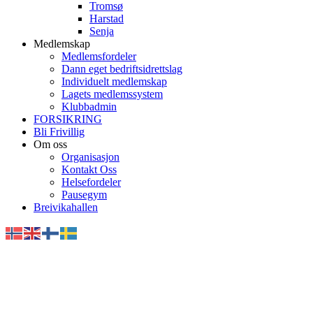
Tromsø
Harstad
Senja
Medlemskap
Medlemsfordeler
Dann eget bedriftsidrettslag
Individuelt medlemskap
Lagets medlemssystem
Klubbadmin
FORSIKRING
Bli Frivillig
Om oss
Organisasjon
Kontakt Oss
Helsefordeler
Pausegym
Breivikahallen