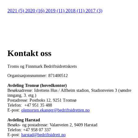
2021 (5)
2020 (16)
2019 (11)
2018 (11)
2017 (3)
Kontakt oss
Troms og Finnmark Bedriftsidrettskrets
Organisasjonsnummer: 871400512
Avdeling Tromsø (hovedkontor)
Besøksadresse: Idrettens Hus / Alfheim stadion, Stadionveien 3 (søndre
inngang, 3. etg.)
Postadresse: Postboks 12, 9251 Tromsø
Telefon: +47 951 35 488
E-post:
olemorten.ekanger@bedriftsidretten.no
Avdeling Harstad
Besøks- og postadresse: Valanveien 2, 9409 Harstad
Telefon: +47 958 07 337
E-post:
harstad@bedriftsidrett.no