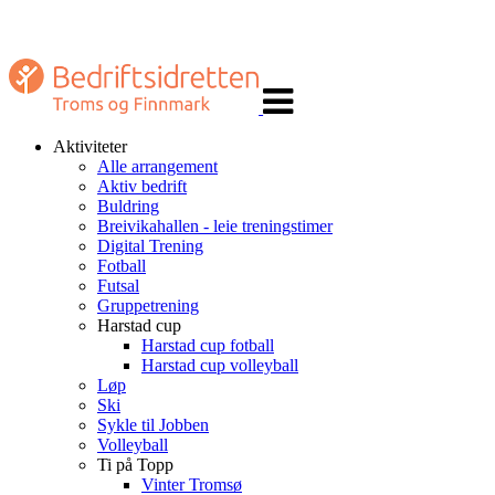
Veksle
navigasjon
Aktiviteter
Alle arrangement
Aktiv bedrift
Buldring
Breivikahallen - leie treningstimer
Digital Trening
Fotball
Futsal
Gruppetrening
Harstad cup
Harstad cup fotball
Harstad cup volleyball
Løp
Ski
Sykle til Jobben
Volleyball
Ti på Topp
Vinter Tromsø