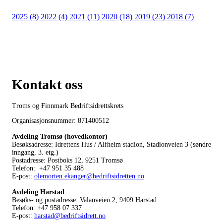
2025 (8)
2022 (4)
2021 (11)
2020 (18)
2019 (23)
2018 (7)
Kontakt oss
Troms og Finnmark Bedriftsidrettskrets
Organisasjonsnummer: 871400512
Avdeling Tromsø (hovedkontor)
Besøksadresse: Idrettens Hus / Alfheim stadion, Stadionveien 3 (søndre
inngang, 3. etg.)
Postadresse: Postboks 12, 9251 Tromsø
Telefon: +47 951 35 488
E-post:
olemorten.ekanger@bedriftsidretten.no
Avdeling Harstad
Besøks- og postadresse: Valanveien 2, 9409 Harstad
Telefon: +47 958 07 337
E-post:
harstad@bedriftsidrett.no