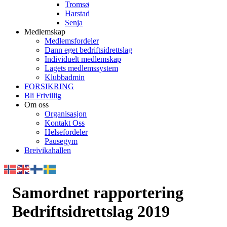
Tromsø
Harstad
Senja
Medlemskap
Medlemsfordeler
Dann eget bedriftsidrettslag
Individuelt medlemskap
Lagets medlemssystem
Klubbadmin
FORSIKRING
Bli Frivillig
Om oss
Organisasjon
Kontakt Oss
Helsefordeler
Pausegym
Breivikahallen
Samordnet rapportering
Bedriftsidrettslag 2019