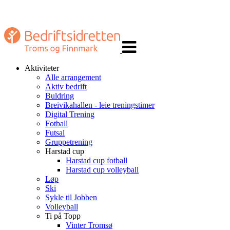
Veksle
navigasjon
Aktiviteter
Alle arrangement
Aktiv bedrift
Buldring
Breivikahallen - leie treningstimer
Digital Trening
Fotball
Futsal
Gruppetrening
Harstad cup
Harstad cup fotball
Harstad cup volleyball
Løp
Ski
Sykle til Jobben
Volleyball
Ti på Topp
Vinter Tromsø