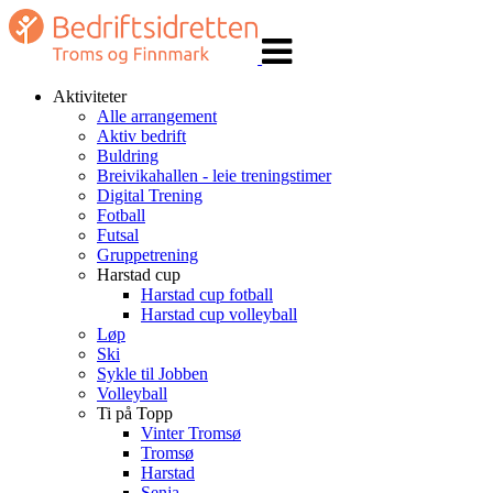
Veksle
navigasjon
Aktiviteter
Alle arrangement
Aktiv bedrift
Buldring
Breivikahallen - leie treningstimer
Digital Trening
Fotball
Futsal
Gruppetrening
Harstad cup
Harstad cup fotball
Harstad cup volleyball
Løp
Ski
Sykle til Jobben
Volleyball
Ti på Topp
Vinter Tromsø
Tromsø
Harstad
Senja