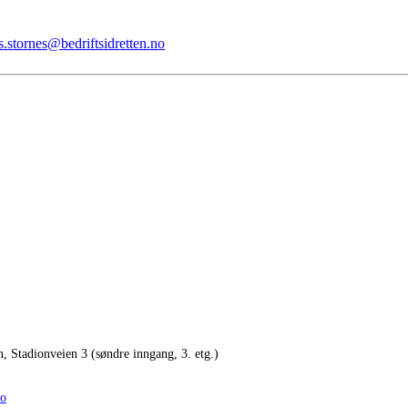
.stornes@bedriftsidretten.no
n, Stadionveien 3 (søndre inngang, 3. etg.)
no