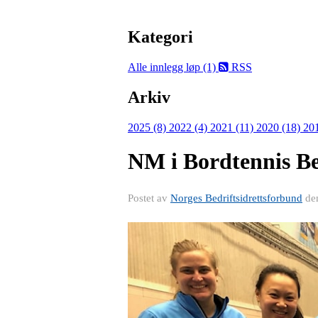
Kategori
Alle innlegg
løp (1)
RSS
Arkiv
2025 (8)
2022 (4)
2021 (11)
2020 (18)
20
NM i Bordtennis Be
Postet av
Norges Bedriftsidrettsforbund
de