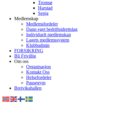
Tromsø
Harstad
Senja
Medlemskap
Medlemsfordeler
Dann eget bedriftsidrettslag
Individuelt medlemskap
Lagets medlemssystem
Klubbadmin
FORSIKRING
Bli Frivillig
Om oss
Organisasjon
Kontakt Oss
Helsefordeler
Pausegym
Breivikahallen