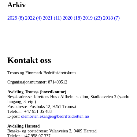
Arkiv
2025 (8)
2022 (4)
2021 (11)
2020 (18)
2019 (23)
2018 (7)
Kontakt oss
Troms og Finnmark Bedriftsidrettskrets
Organisasjonsnummer: 871400512
Avdeling Tromsø (hovedkontor)
Besøksadresse: Idrettens Hus / Alfheim stadion, Stadionveien 3 (søndre
inngang, 3. etg.)
Postadresse: Postboks 12, 9251 Tromsø
Telefon: +47 951 35 488
E-post:
olemorten.ekanger@bedriftsidretten.no
Avdeling Harstad
Besøks- og postadresse: Valanveien 2, 9409 Harstad
Telefon: +47 958 07 337