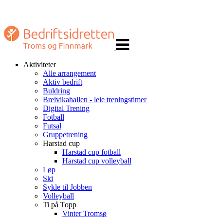
Veksle
navigasjon
Aktiviteter
Alle arrangement
Aktiv bedrift
Buldring
Breivikahallen - leie treningstimer
Digital Trening
Fotball
Futsal
Gruppetrening
Harstad cup
Harstad cup fotball
Harstad cup volleyball
Løp
Ski
Sykle til Jobben
Volleyball
Ti på Topp
Vinter Tromsø