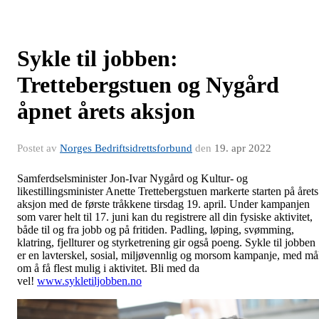
Sykle til jobben:
Trettebergstuen og Nygård
åpnet årets aksjon
Postet av
Norges Bedriftsidrettsforbund
den
19. apr 2022
Samferdselsminister Jon-Ivar Nygård og Kultur- og
likestillingsminister Anette Trettebergstuen markerte starten på årets
aksjon med de første tråkkene tirsdag 19. april. Under kampanjen
som varer helt til 17. juni kan du registrere all din fysiske aktivitet,
både til og fra jobb og på fritiden. Padling, løping, svømming,
klatring, fjellturer og styrketrening gir også poeng. Sykle til jobben
er en lavterskel, sosial, miljøvennlig og morsom kampanje, med må
om å få flest mulig i aktivitet. Bli med da
vel!
www.sykletiljobben.no