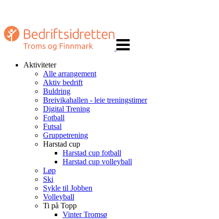
Veksle
navigasjon
Aktiviteter
Alle arrangement
Aktiv bedrift
Buldring
Breivikahallen - leie treningstimer
Digital Trening
Fotball
Futsal
Gruppetrening
Harstad cup
Harstad cup fotball
Harstad cup volleyball
Løp
Ski
Sykle til Jobben
Volleyball
Ti på Topp
Vinter Tromsø