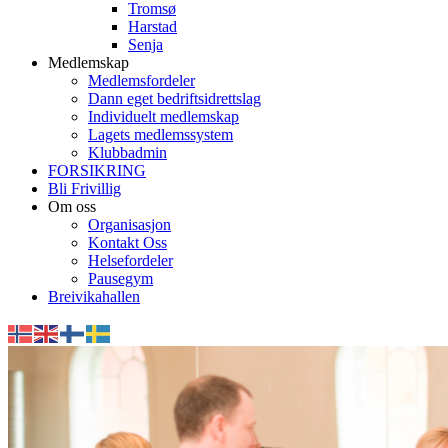
Tromsø
Harstad
Senja
Medlemskap
Medlemsfordeler
Dann eget bedriftsidrettslag
Individuelt medlemskap
Lagets medlemssystem
Klubbadmin
FORSIKRING
Bli Frivillig
Om oss
Organisasjon
Kontakt Oss
Helsefordeler
Pausegym
Breivikahallen