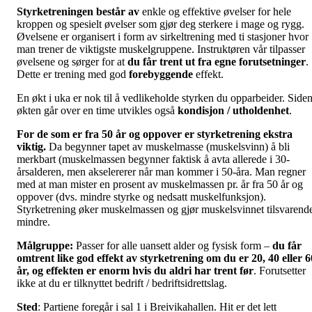
Styrketreningen
består av
enkle og effektive øvelser for hele
kroppen og spesielt øvelser som gjør deg sterkere i mage og rygg.
Øvelsene er organisert i form av sirkeltrening med ti stasjoner hvor
man trener de viktigste muskelgruppene. Instruktøren vår tilpasser
øvelsene og sørger for at
du får trent ut fra egne forutsetninger
.
Dette er trening med god
forebyggende
effekt.
En økt i uka er nok til å vedlikeholde styrken du opparbeider. Side
økten går over en time utvikles også
kondisjon / utholdenhet
.
For de som er fra 50 år og oppover er styrketrening ekstra
viktig.
Da begynner tapet av muskelmasse (muskelsvinn) å bli
merkbart (muskelmassen begynner faktisk å avta allerede i 30-
årsalderen, men akselererer når man kommer i 50-åra. Man regner
med at man mister en prosent av muskelmassen pr. år fra 50 år og
oppover (dvs. mindre styrke og nedsatt muskelfunksjon).
Styrketrening øker muskelmassen og gjør muskelsvinnet tilsvarend
mindre.
Målgruppe:
Passer for alle uansett alder og fysisk form –
du får
omtrent like god effekt av styrketrening om du er 20, 40 eller 6
år, og effekten er enorm hvis du aldri har trent før
. Forutsetter
ikke at du er tilknyttet bedrift / bedriftsidrettslag.
Sted
: Partiene foregår i sal 1 i Breivikahallen. Hit er det lett