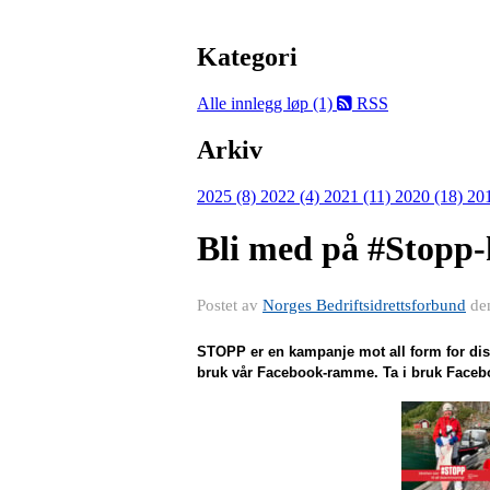
Kategori
Alle innlegg
løp (1)
RSS
Arkiv
2025 (8)
2022 (4)
2021 (11)
2020 (18)
20
Bli med på #Stopp
Postet av
Norges Bedriftsidrettsforbund
de
STOPP er en kampanje mot all form for diskri
bruk vår Facebook-ramme. Ta i bruk Face