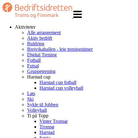
Veksle
navigasjon
Aktiviteter
Alle arrangement
Aktiv bedrift
Buldring
Breivikahallen - leie treningstimer
Digital Trening
Fotball
Futsal
Gruppetrening
Harstad cup
Harstad cup fotball
Harstad cup volleyball
Løp
Ski
Sykle til Jobben
Volleyball
Ti på Topp
Vinter Tromsø
Tromsø
Harstad
Senja