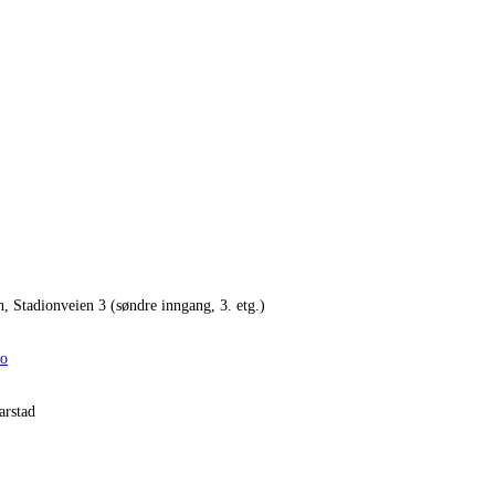
n, Stadionveien 3 (søndre inngang, 3. etg.)
no
arstad