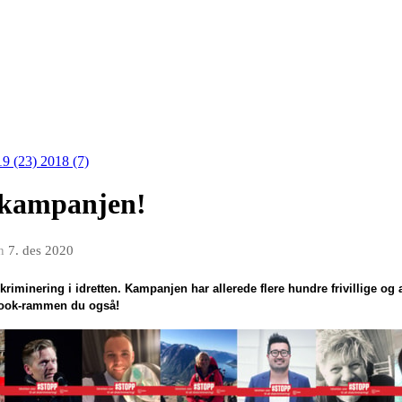
19 (23)
2018 (7)
-kampanjen!
n
7. des 2020
minering i idretten. Kampanjen har allerede flere hundre frivillige og an
book-rammen du også!