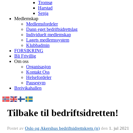
Tromsø
Harstad
Senja
Medlemskap
Medlemsfordeler
Dann eget bedriftsidrettslag
Individuelt medlemskap
Lagets medlemssystem
Klubbadmin
FORSIKRING
Bli Frivillig
Om oss
Organisasjon
Kontakt Oss
Helsefordeler
Pausegym
Breivikahallen
Tilbake til bedriftsidretten!
Postet av
Oslo og Akershus bedriftsidrettskrets (n)
den
1. jul 2021