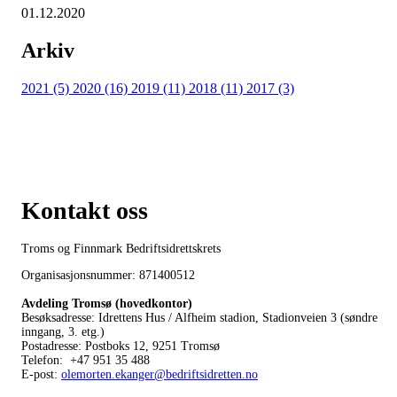
01.12.2020
Arkiv
2021 (5)
2020 (16)
2019 (11)
2018 (11)
2017 (3)
Kontakt oss
Troms og Finnmark Bedriftsidrettskrets
Organisasjonsnummer: 871400512
Avdeling Tromsø (hovedkontor)
Besøksadresse: Idrettens Hus / Alfheim stadion, Stadionveien 3 (søndre
inngang, 3. etg.)
Postadresse: Postboks 12, 9251 Tromsø
Telefon: +47 951 35 488
E-post:
olemorten.ekanger@bedriftsidretten.no