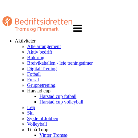
Veksle
navigasjon
Aktiviteter
Alle arrangement
Aktiv bedrift
Buldring
Breivikahallen - leie treningstimer
Digital Trening
Fotball
Futsal
Gruppetrening
Harstad cup
Harstad cup fotball
Harstad cup volleyball
Løp
Ski
Sykle til Jobben
Volleyball
Ti på Topp
Vinter Tromsø