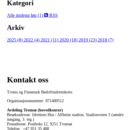
Kategori
Alle innlegg
løp (1)
RSS
Arkiv
2025 (8)
2022 (4)
2021 (11)
2020 (18)
2019 (23)
2018 (7)
Kontakt oss
Troms og Finnmark Bedriftsidrettskrets
Organisasjonsnummer: 871400512
Avdeling Tromsø (hovedkontor)
Besøksadresse: Idrettens Hus / Alfheim stadion, Stadionveien 3 (søndre
inngang, 3. etg.)
Postadresse: Postboks 12, 9251 Tromsø
Telefon: +47 951 35 488