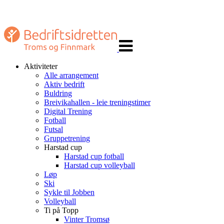
Veksle
navigasjon
Aktiviteter
Alle arrangement
Aktiv bedrift
Buldring
Breivikahallen - leie treningstimer
Digital Trening
Fotball
Futsal
Gruppetrening
Harstad cup
Harstad cup fotball
Harstad cup volleyball
Løp
Ski
Sykle til Jobben
Volleyball
Ti på Topp
Vinter Tromsø