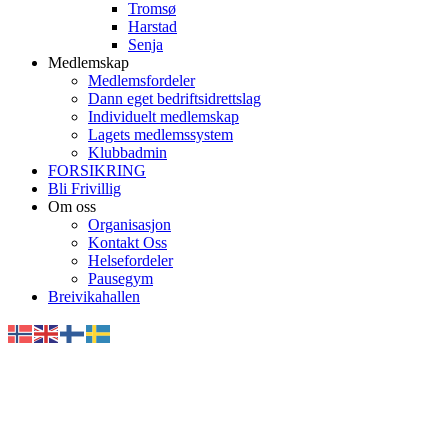
Tromsø
Harstad
Senja
Medlemskap
Medlemsfordeler
Dann eget bedriftsidrettslag
Individuelt medlemskap
Lagets medlemssystem
Klubbadmin
FORSIKRING
Bli Frivillig
Om oss
Organisasjon
Kontakt Oss
Helsefordeler
Pausegym
Breivikahallen