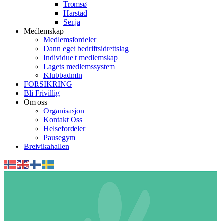
Tromsø
Harstad
Senja
Medlemskap
Medlemsfordeler
Dann eget bedriftsidrettslag
Individuelt medlemskap
Lagets medlemssystem
Klubbadmin
FORSIKRING
Bli Frivillig
Om oss
Organisasjon
Kontakt Oss
Helsefordeler
Pausegym
Breivikahallen