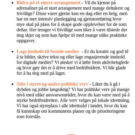
Bidra på et større arrangement
-
Vil du kjenne på
adrenalinet på et stort arrangement med mange deltakere og
frivillige? Disse varer gjerne kun en dag eller en helg, men
har en mer intensiv planlegging og gjennomføring hvor
mye skal på plass for å skape gode opplevelser for de som
deltar.
Her trenger
vi frivillige som liker å være tilstede der
ting skjer og som kan hjelpe til med mange ulike praktiske
oppgaver.
Lage innhold til Sosiale medier
- Er du kreativ og god til
å ta bilder, skrive tekst og eller lage engasjerende innhold
for digitale medier? Vi ønsker vi å løfte frem aktivitetsglede
og hvor gøy det er å drive med bedriftsidrett. Vi blir glade
for å ha deg med på laget.
Sitte i styret og andre politiske verv
- Liker du å gå i
dybden og jobbe langsiktig? Vi har politiske verv på mange
nivå med ulike ansvarsområder, hvor du kan være med på å
styrke bedriftsidretten.
Alle verv velges
på lokale idrettsting.
Vi har også styreplass i alle idrettsråd i landet, hvor du kan
få kunnskap om kommunens planer og de prioriteringene
som foreslås.