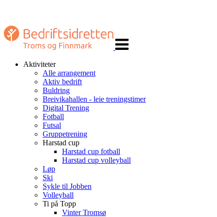
Veksle
navigasjon
Aktiviteter
Alle arrangement
Aktiv bedrift
Buldring
Breivikahallen - leie treningstimer
Digital Trening
Fotball
Futsal
Gruppetrening
Harstad cup
Harstad cup fotball
Harstad cup volleyball
Løp
Ski
Sykle til Jobben
Volleyball
Ti på Topp
Vinter Tromsø