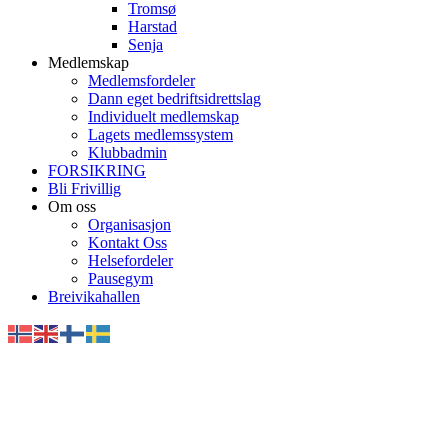
Tromsø
Harstad
Senja
Medlemskap
Medlemsfordeler
Dann eget bedriftsidrettslag
Individuelt medlemskap
Lagets medlemssystem
Klubbadmin
FORSIKRING
Bli Frivillig
Om oss
Organisasjon
Kontakt Oss
Helsefordeler
Pausegym
Breivikahallen