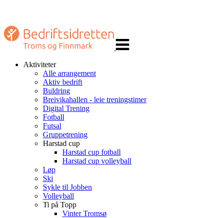
Veksle
navigasjon
Aktiviteter
Alle arrangement
Aktiv bedrift
Buldring
Breivikahallen - leie treningstimer
Digital Trening
Fotball
Futsal
Gruppetrening
Harstad cup
Harstad cup fotball
Harstad cup volleyball
Løp
Ski
Sykle til Jobben
Volleyball
Ti på Topp
Vinter Tromsø