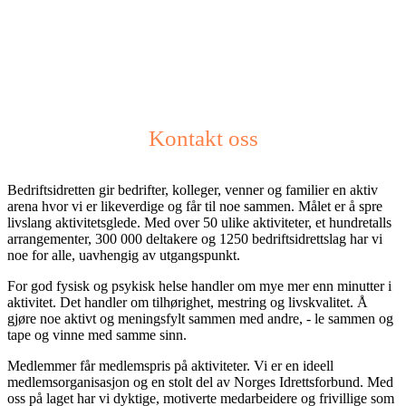
Kontakt oss
Bedriftsidretten gir bedrifter, kolleger, venner og familier en aktiv
arena hvor vi er likeverdige og får til noe sammen. Målet er å spre
livslang aktivitetsglede. Med over 50 ulike aktiviteter, et hundretalls
arrangementer, 300 000 deltakere og 1250 bedriftsidrettslag har vi
noe for alle, uavhengig av utgangspunkt.
For god fysisk og psykisk helse handler om mye mer enn minutter i
aktivitet. Det handler om tilhørighet, mestring og livskvalitet. Å
gjøre noe aktivt og meningsfylt sammen med andre, - le sammen og
tape og vinne med samme sinn.
Medlemmer får medlemspris på aktiviteter. Vi er en ideell
medlemsorganisasjon og en stolt del av Norges Idrettsforbund. Med
oss på laget har vi dyktige, motiverte medarbeidere og frivillige som