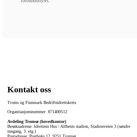
forbundsstyret.
Kontakt oss
Troms og Finnmark Bedriftsidrettskrets
Organisasjonsnummer: 871400512
Avdeling Tromsø (hovedkontor)
Besøksadresse: Idrettens Hus / Alfheim stadion, Stadionveien 3 (søndre
inngang, 3. etg.)
Postadresse: Postboks 12, 9251 Tromsø