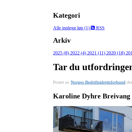
Kategori
Alle innlegg
løp (1)
RSS
Arkiv
2025 (8)
2022 (4)
2021 (11)
2020 (18)
20
Tar du utfordringe
Postet av
Norges Bedriftsidrettsforbund
de
Karoline Dyhre Breivang 