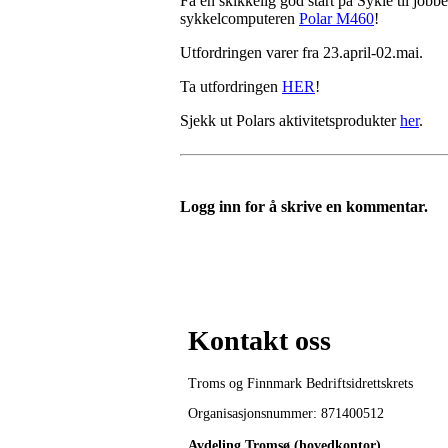
Få en skikkelig god start på Sykle til job
sykkelcomputeren
Polar M460
!
Utfordringen varer fra 23.april-02.mai.
Ta utfordringen
HER
!
Sjekk ut Polars aktivitetsprodukter
her
.
Logg inn for å skrive en kommentar.
Kontakt oss
Troms og Finnmark Bedriftsidrettskrets
Organisasjonsnummer: 871400512
Avdeling Tromsø (hovedkontor)