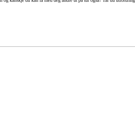
ben og kanskje du kan få med deg andre ut på tur også? Tar du utfordri