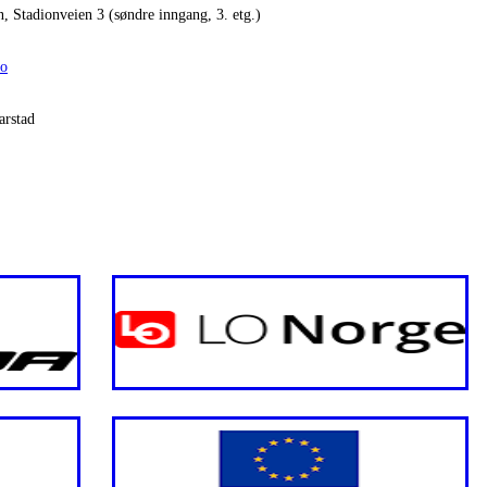
n, Stadionveien 3 (søndre inngang, 3. etg.)
no
arstad