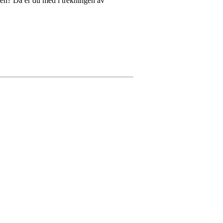
ngen? Da er du med i trekningen av