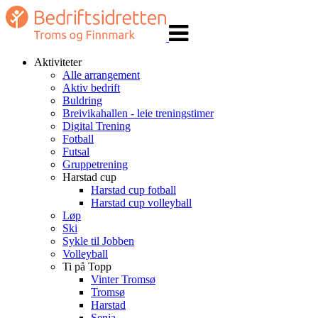
Veksle
navigasjon
Aktiviteter
Alle arrangement
Aktiv bedrift
Buldring
Breivikahallen - leie treningstimer
Digital Trening
Fotball
Futsal
Gruppetrening
Harstad cup
Harstad cup fotball
Harstad cup volleyball
Løp
Ski
Sykle til Jobben
Volleyball
Ti på Topp
Vinter Tromsø
Tromsø
Harstad
Senja