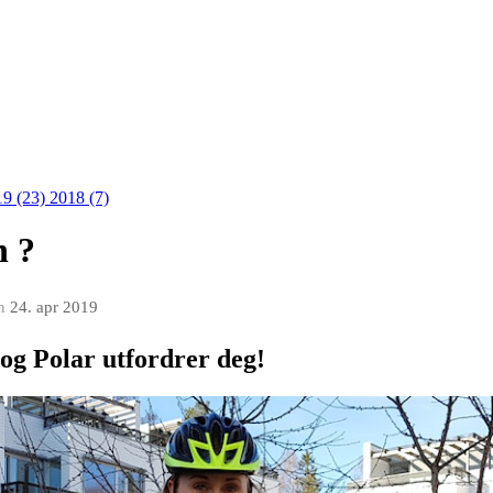
19 (23)
2018 (7)
n ?
n
24. apr 2019
og Polar utfordrer deg!