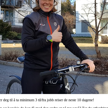
 deg til å ta minimum 3 til/fra jobb reiser de neste 10 dagene!