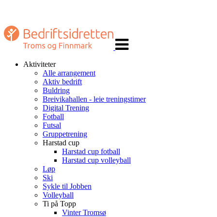
Veksle
navigasjon
Aktiviteter
Alle arrangement
Aktiv bedrift
Buldring
Breivikahallen - leie treningstimer
Digital Trening
Fotball
Futsal
Gruppetrening
Harstad cup
Harstad cup fotball
Harstad cup volleyball
Løp
Ski
Sykle til Jobben
Volleyball
Ti på Topp
Vinter Tromsø