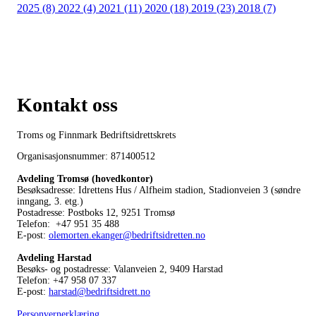
2025 (8)
2022 (4)
2021 (11)
2020 (18)
2019 (23)
2018 (7)
Kontakt oss
Troms og Finnmark Bedriftsidrettskrets
Organisasjonsnummer: 871400512
Avdeling Tromsø (hovedkontor)
Besøksadresse: Idrettens Hus / Alfheim stadion, Stadionveien 3 (søndre
inngang, 3. etg.)
Postadresse: Postboks 12, 9251 Tromsø
Telefon: +47 951 35 488
E-post:
olemorten.ekanger@bedriftsidretten.no
Avdeling Harstad
Besøks- og postadresse: Valanveien 2, 9409 Harstad
Telefon: +47 958 07 337
E-post:
harstad@bedriftsidrett.no
Personvernerklæring