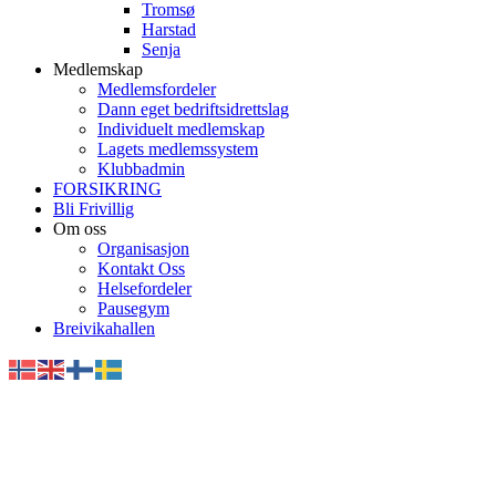
Tromsø
Harstad
Senja
Medlemskap
Medlemsfordeler
Dann eget bedriftsidrettslag
Individuelt medlemskap
Lagets medlemssystem
Klubbadmin
FORSIKRING
Bli Frivillig
Om oss
Organisasjon
Kontakt Oss
Helsefordeler
Pausegym
Breivikahallen