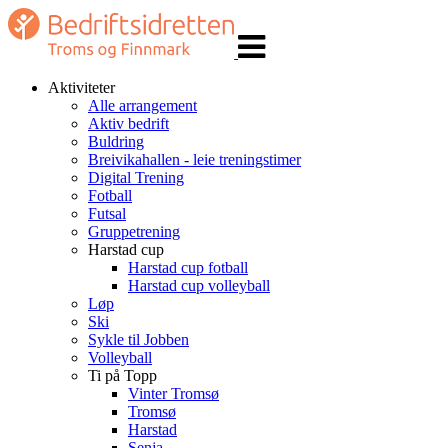
Veksle
navigasjon
Aktiviteter
Alle arrangement
Aktiv bedrift
Buldring
Breivikahallen - leie treningstimer
Digital Trening
Fotball
Futsal
Gruppetrening
Harstad cup
Harstad cup fotball
Harstad cup volleyball
Løp
Ski
Sykle til Jobben
Volleyball
Ti på Topp
Vinter Tromsø
Tromsø
Harstad
Senja