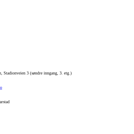
n, Stadionveien 3 (søndre inngang, 3. etg.)
no
arstad