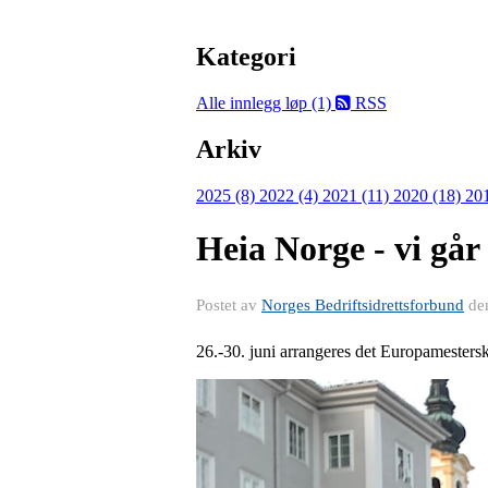
Kategori
Alle innlegg
løp (1)
RSS
Arkiv
2025 (8)
2022 (4)
2021 (11)
2020 (18)
20
Heia Norge - vi går 
Postet av
Norges Bedriftsidrettsforbund
de
26.-30. juni arrangeres det Europamesterska