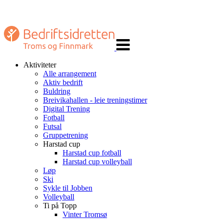
Veksle
navigasjon
Aktiviteter
Alle arrangement
Aktiv bedrift
Buldring
Breivikahallen - leie treningstimer
Digital Trening
Fotball
Futsal
Gruppetrening
Harstad cup
Harstad cup fotball
Harstad cup volleyball
Løp
Ski
Sykle til Jobben
Volleyball
Ti på Topp
Vinter Tromsø