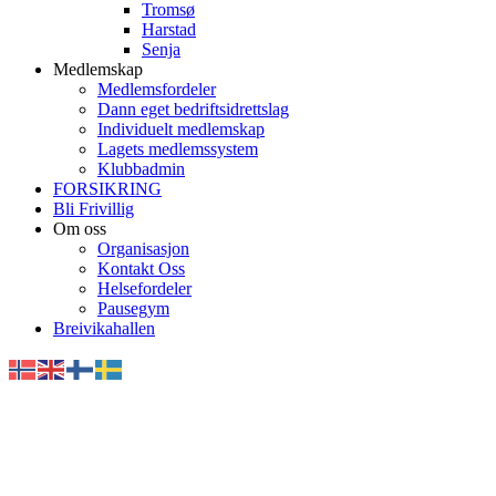
Tromsø
Harstad
Senja
Medlemskap
Medlemsfordeler
Dann eget bedriftsidrettslag
Individuelt medlemskap
Lagets medlemssystem
Klubbadmin
FORSIKRING
Bli Frivillig
Om oss
Organisasjon
Kontakt Oss
Helsefordeler
Pausegym
Breivikahallen