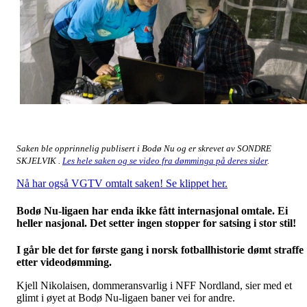
Saken ble opprinnelig publisert i Bodø Nu og er skrevet av SONDRE
SKJELVIK .
Les hele saken og se video fra dømminga på deres sider
.
Nå har også VGTV omtalt saken! Se klippet her.
Bodø Nu-ligaen har enda ikke fått internasjonal omtale. Ei
heller nasjonal. Det setter ingen stopper for satsing i stor stil!
I går ble det for første gang i norsk fotballhistorie dømt straffe
etter videodømming.
Kjell Nikolaisen, dommeransvarlig i NFF Nordland, sier med et
glimt i øyet at Bodø Nu-ligaen baner vei for andre.