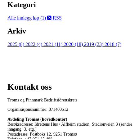
Kategori
Alle innlegg
løp (1)
RSS
Arkiv
2025 (8)
2022 (4)
2021 (11)
2020 (18)
2019 (23)
2018 (7)
Kontakt oss
Troms og Finnmark Bedriftsidrettskrets
Organisasjonsnummer: 871400512
Avdeling Tromsø (hovedkontor)
Besøksadresse: Idrettens Hus / Alfheim stadion, Stadionveien 3 (søndre
inngang, 3. etg.)
Postadresse: Postboks 12, 9251 Tromsø