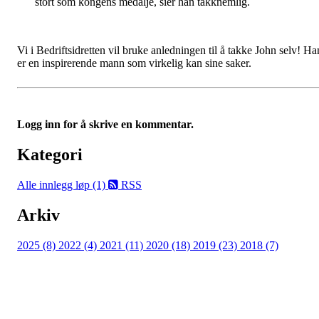
stort som kongens medalje, sier han takknemlig.
Vi i Bedriftsidretten vil bruke anledningen til å takke John selv! Ha
er en inspirerende mann som virkelig kan sine saker.
Logg inn for å skrive en kommentar.
Kategori
Alle innlegg
løp (1)
RSS
Arkiv
2025 (8)
2022 (4)
2021 (11)
2020 (18)
2019 (23)
2018 (7)