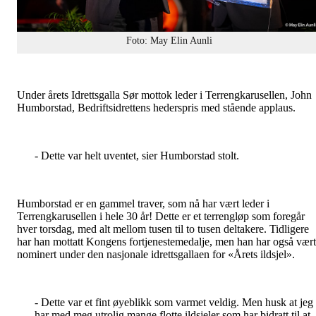
Foto: May Elin Aunli
Under årets Idrettsgalla Sør mottok leder i Terrengkarusellen, John
Humborstad, Bedriftsidrettens hederspris med stående applaus.
- Dette var helt uventet, sier Humborstad stolt.
Humborstad er en gammel traver, som nå har vært leder i
Terrengkarusellen i hele 30 år! Dette er et terrengløp som foregår
hver torsdag, med alt mellom tusen til to tusen deltakere. Tidligere
har han mottatt Kongens fortjenestemedalje, men han har også vært
nominert under den nasjonale idrettsgallaen for «Årets ildsjel».
- Dette var et fint øyeblikk som varmet veldig. Men husk at jeg
har med meg utrolig mange flotte ildsjeler som har bidratt til at