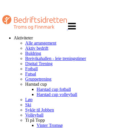
Veksle
navigasjon
Aktiviteter
Alle arrangement
Aktiv bedrift
Buldring
Breivikahallen - leie treningstimer
Digital Trening
Fotball
Futsal
Gruppetrening
Harstad cup
Harstad cup fotball
Harstad cup volleyball
Løp
Ski
Sykle til Jobben
Volleyball
Ti på Topp
Vinter Tromsø