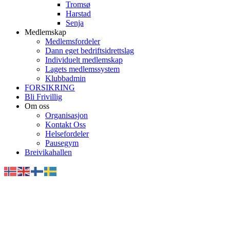
Tromsø
Harstad
Senja
Medlemskap
Medlemsfordeler
Dann eget bedriftsidrettslag
Individuelt medlemskap
Lagets medlemssystem
Klubbadmin
FORSIKRING
Bli Frivillig
Om oss
Organisasjon
Kontakt Oss
Helsefordeler
Pausegym
Breivikahallen