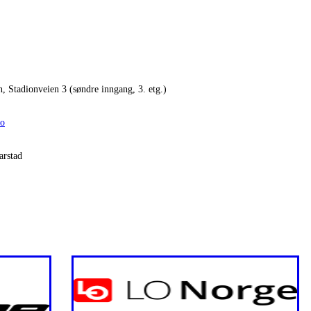
n, Stadionveien 3 (søndre inngang, 3. etg.)
no
arstad