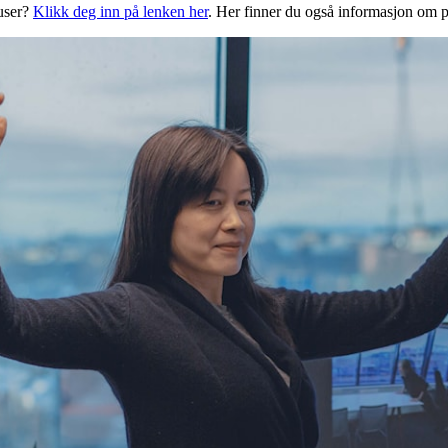
auser?
Klikk deg inn på lenken her
. Her finner du også informasjon om p