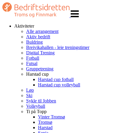
Veksle
navigasjon
Aktiviteter
Alle arrangement
Aktiv bedrift
Buldring
Breivikahallen - leie treningstimer
Digital Trening
Fotball
Futsal
Gruppetrening
Harstad cup
Harstad cup fotball
Harstad cup volleyball
Løp
Ski
Sykle til Jobben
Volleyball
Ti på Topp
Vinter Tromsø
Tromsø
Harstad
Senja