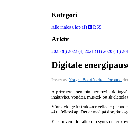
Kategori
Alle innlegg
løp (1)
RSS
Arkiv
2025 (8)
2022 (4)
2021 (11)
2020 (18)
20
Digitale energipaus
Postet av
Norges Bedriftsidrettsforbund
de
Å prioritere noen minutter med virkningsfu
inaktivitet, vondter, muskel- og skjelettplag
Våre dyktige instruktører veileder gjennom e
økt i fellesskap. Det er med på å styrke o
En stor verdi for alle som synes det er kre