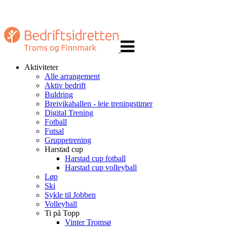
Veksle
navigasjon
Aktiviteter
Alle arrangement
Aktiv bedrift
Buldring
Breivikahallen - leie treningstimer
Digital Trening
Fotball
Futsal
Gruppetrening
Harstad cup
Harstad cup fotball
Harstad cup volleyball
Løp
Ski
Sykle til Jobben
Volleyball
Ti på Topp
Vinter Tromsø