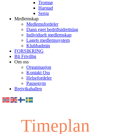
Tromsø
Harstad
Senja
Medlemskap
Medlemsfordeler
Dann eget bedriftsidrettslag
Individuelt medlemskap
Lagets medlemssystem
Klubbadmin
FORSIKRING
Bli Frivillig
Om oss
Organisasjon
Kontakt Oss
Helsefordeler
Pausegym
Breivikahallen
Timeplan