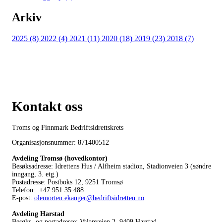
Arkiv
2025 (8)
2022 (4)
2021 (11)
2020 (18)
2019 (23)
2018 (7)
Kontakt oss
Troms og Finnmark Bedriftsidrettskrets
Organisasjonsnummer: 871400512
Avdeling Tromsø (hovedkontor)
Besøksadresse: Idrettens Hus / Alfheim stadion, Stadionveien 3 (søndre
inngang, 3. etg.)
Postadresse: Postboks 12, 9251 Tromsø
Telefon: +47 951 35 488
E-post:
olemorten.ekanger@bedriftsidretten.no
Avdeling Harstad
Besøks- og postadresse: Valanveien 2, 9409 Harstad