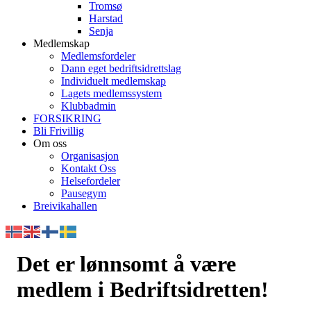
Tromsø
Harstad
Senja
Medlemskap
Medlemsfordeler
Dann eget bedriftsidrettslag
Individuelt medlemskap
Lagets medlemssystem
Klubbadmin
FORSIKRING
Bli Frivillig
Om oss
Organisasjon
Kontakt Oss
Helsefordeler
Pausegym
Breivikahallen
Det er lønnsomt å være
medlem i Bedriftsidretten!