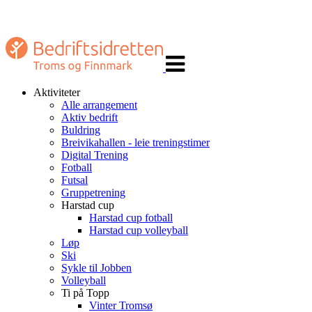
Veksle
navigasjon
Aktiviteter
Alle arrangement
Aktiv bedrift
Buldring
Breivikahallen - leie treningstimer
Digital Trening
Fotball
Futsal
Gruppetrening
Harstad cup
Harstad cup fotball
Harstad cup volleyball
Løp
Ski
Sykle til Jobben
Volleyball
Ti på Topp
Vinter Tromsø