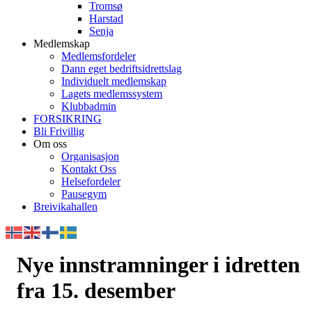
Tromsø
Harstad
Senja
Medlemskap
Medlemsfordeler
Dann eget bedriftsidrettslag
Individuelt medlemskap
Lagets medlemssystem
Klubbadmin
FORSIKRING
Bli Frivillig
Om oss
Organisasjon
Kontakt Oss
Helsefordeler
Pausegym
Breivikahallen
Nye innstramninger i idretten
fra 15. desember