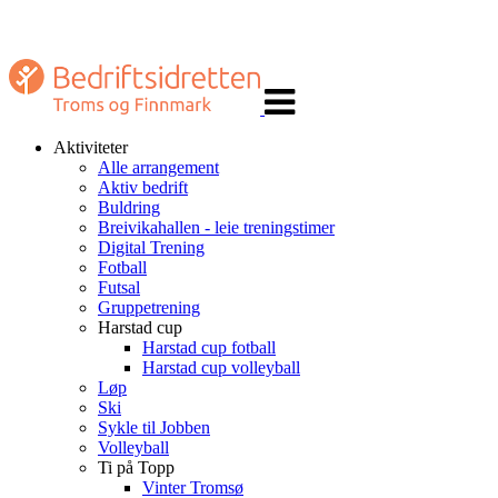
Veksle
navigasjon
Aktiviteter
Alle arrangement
Aktiv bedrift
Buldring
Breivikahallen - leie treningstimer
Digital Trening
Fotball
Futsal
Gruppetrening
Harstad cup
Harstad cup fotball
Harstad cup volleyball
Løp
Ski
Sykle til Jobben
Volleyball
Ti på Topp
Vinter Tromsø